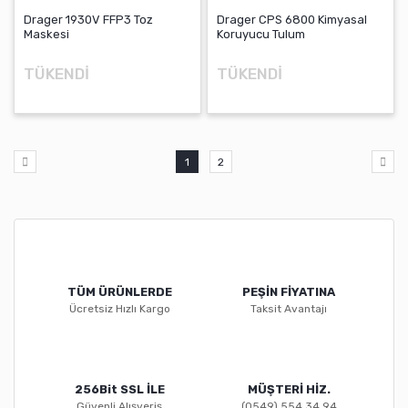
Drager 1930V FFP3 Toz
Drager CPS 6800 Kimyasal
Maskesi
Koruyucu Tulum
TÜKENDİ
TÜKENDİ
1
2
TÜM ÜRÜNLERDE
PEŞİN FİYATINA
Ücretsiz Hızlı Kargo
Taksit Avantajı
256Bit SSL İLE
MÜŞTERİ HİZ.
Güvenli Alışveriş
(0549) 554 34 94