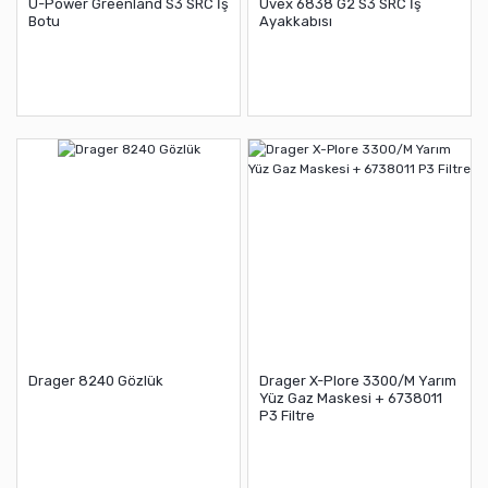
U-Power Greenland S3 SRC İş
Uvex 6838 G2 S3 SRC İş
Botu
Ayakkabısı
Drager 8240 Gözlük
Drager X-Plore 3300/M Yarım
Yüz Gaz Maskesi + 6738011
P3 Filtre