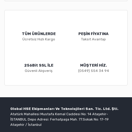
TÜM ÜRÜNLERDE
PEŞİN FİYATINA
Ücretsiz Hızlı Kargo
Taksit Avantajı
256Bit SSL İLE
MÜŞTERİ HİZ.
Güvenli Alışveriş
(0549) 554 34 94
Global HSE Ekipmanları Ve Teknolojileri San. Tic. Ltd. Şti.
Atatürk Mahallesi Mustafa Kemal Caddesi No: 14 Ataşehir-
İSTANBUL Depo Adresi: Ferhatpaşa Mah. 77.Sokak No: 17-19
Ataşehir / İstanbul