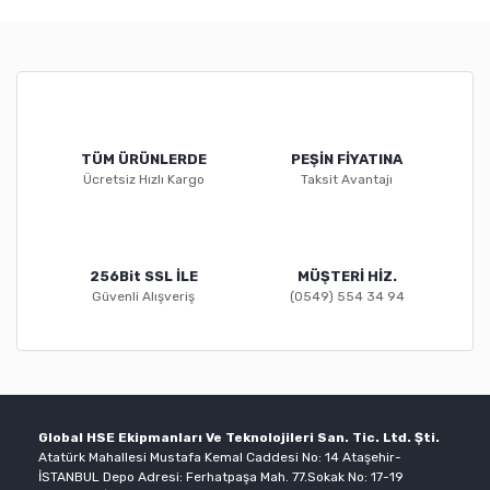
TÜM ÜRÜNLERDE
PEŞİN FİYATINA
Ücretsiz Hızlı Kargo
Taksit Avantajı
256Bit SSL İLE
MÜŞTERİ HİZ.
Güvenli Alışveriş
(0549) 554 34 94
Global HSE Ekipmanları Ve Teknolojileri San. Tic. Ltd. Şti.
Atatürk Mahallesi Mustafa Kemal Caddesi No: 14 Ataşehir-
İSTANBUL Depo Adresi: Ferhatpaşa Mah. 77.Sokak No: 17-19