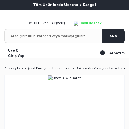
Tüm Ürünlerde Ücretsiz Kargo!
%100 Güvenli Alışveriş
Canlı Destek
ARA
Üye Ol
Sepetim
Giriş Yap
Anasayfa
Kişisel Koruyucu Donanımlar
Baş ve Yüz Koruyucular
Baretl
YENİ