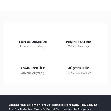
TÜM ÜRÜNLERDE
PEŞİN FİYATINA
Ücretsiz Hızlı Kargo
Taksit Avantajı
256Bit SSL İLE
MÜŞTERİ HİZ.
Güvenli Alışveriş
(0549) 554 34 94
Global HSE Ekipmanları Ve Teknolojileri San. Tic. Ltd. Şti.
Atatürk Mahallesi Mustafa Kemal Caddesi No: 14 Ataşehir-