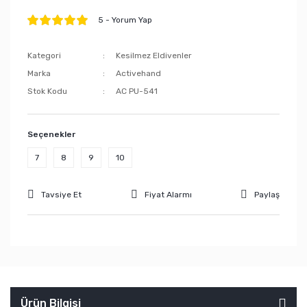
Öl
5 - Yorum Yap
Po
Akı
Kategori
Kesilmez Eldivenler
Marka
Activehand
Stok Kodu
AC PU-541
Seçenekler
7
8
9
10
Tavsiye Et
Fiyat Alarmı
Paylaş
Ürün Bilgisi