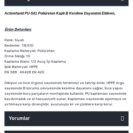
Activehand PU-541 Poliüretan Kaplı B Kesilme Dayanımlı Eldiven,
Ürün Detayları;
Renk: Siyah
Bedenler: 7,8,9,10
Kaplama Materyali: Poliüretan
Örme Sıklığı: 13
Kaplama Alanıı: 1/2 Avuç İçi Kaplama
İplik Materyali: HPPE
EN 388 : 4X42B EN 420
Dikişsiz ve ince örgüsü sayesinde terlemeyi ve tahrişi önler, HPPE örgü
sayesinde B koruma seviyesinde kesilme dayanımı sağlar, İnce yapısı
sayesinde kuru parçaların montajında kullanılır, PU kaplaması sayesinde
kaydırmazlık ve el hassasiyeti sunar, Kaplaması sayesinde aşınmaya ve
yırtılmaya karşı dirençlidir, avucunuzu kir ve çiziklere karşı korur.
Yorumlar