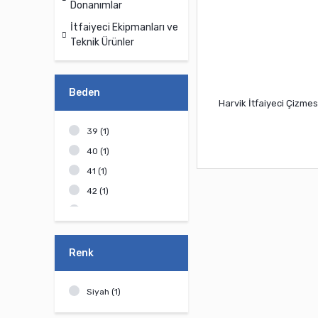
Donanımlar
İtfaiyeci Ekipmanları ve
Teknik Ürünler
Beden
Harvik İtfaiyeci Çizmes
39 (1)
40 (1)
41 (1)
42 (1)
43 (1)
44 (1)
Renk
Siyah (1)