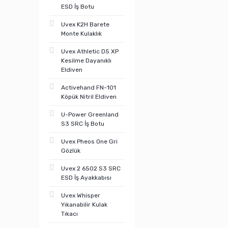
ESD İş Botu
Uvex K2H Barete
Monte Kulaklık
Uvex Athletic D5 XP
Kesilme Dayanıklı
Eldiven
Activehand FN-101
Köpük Nitril Eldiven
U-Power Greenland
S3 SRC İş Botu
Uvex Pheos One Gri
Gözlük
Uvex 2 6502 S3 SRC
ESD İş Ayakkabısı
Uvex Whisper
Yıkanabilir Kulak
Tıkacı