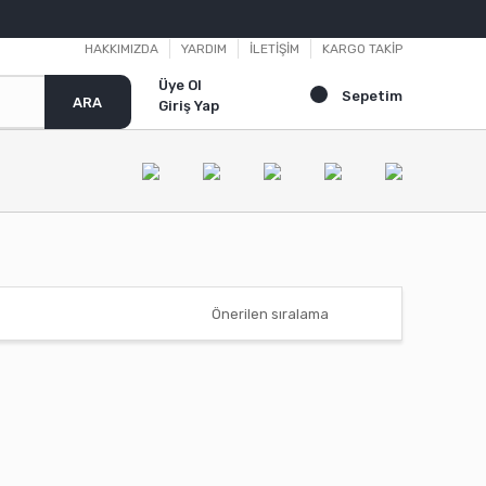
HAKKIMIZDA
YARDIM
İLETİŞİM
KARGO TAKİP
Üye Ol
Sepetim
ARA
Giriş Yap