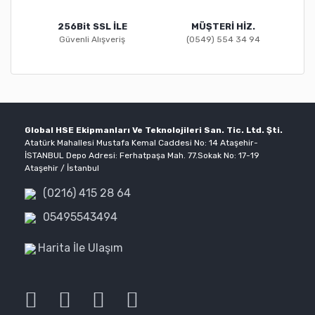
256Bit SSL İLE
MÜŞTERİ HİZ.
Güvenli Alışveriş
(0549) 554 34 94
Global HSE Ekipmanları Ve Teknolojileri San. Tic. Ltd. Şti.
Atatürk Mahallesi Mustafa Kemal Caddesi No: 14 Ataşehir-
İSTANBUL Depo Adresi: Ferhatpaşa Mah. 77.Sokak No: 17-19
Ataşehir / İstanbul
(0216) 415 28 64
05495543494
Harita İle Ulaşım