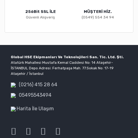
256Bit SSL İLE
MÜŞTERİ HİZ.
Güvenli Alışveriş
(0549) 554 34 94
Global HSE Ekipmanları Ve Teknolojileri San. Tic. Ltd. Şti.
Atatürk Mahallesi Mustafa Kemal Caddesi No: 14 Ataşehir-
İSTANBUL Depo Adresi: Ferhatpaşa Mah. 77.Sokak No: 17-19
Ataşehir / İstanbul
(0216) 415 28 64
05495543494
Harita İle Ulaşım