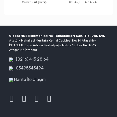
Güvenli Alışveriş
(0549) 554 34 94
Öl
Po
Akı
Global HSE Ekipmanları Ve Teknolojileri San. Tic. Ltd. Şti.
Atatürk Mahallesi Mustafa Kemal Caddesi No: 14 Ataşehir-
İSTANBUL Depo Adresi: Ferhatpaşa Mah. 77.Sokak No: 17-19
Ataşehir / İstanbul
(0216) 415 28 64
05495543494
Harita İle Ulaşım