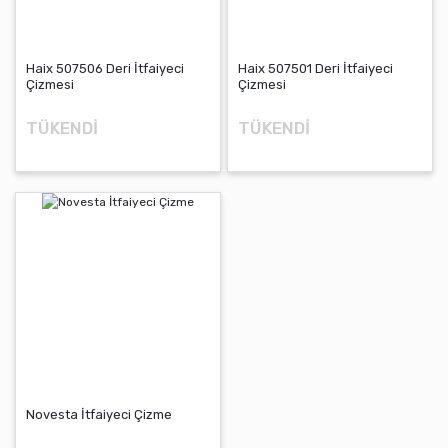
Öl
Po
Haix 507506 Deri İtfaiyeci
Haix 507501 Deri İtfaiyeci
Akı
Çizmesi
Çizmesi
TÜKENDİ
TÜKENDİ
Novesta İtfaiyeci Çizme