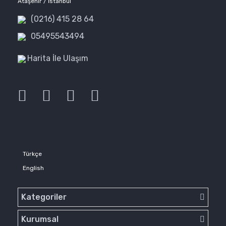
Ataşehir / İstanbul
(0216) 415 28 64
05495543494
Harita İle Ulaşım
Türkçe
English
Kategoriler
Kurumsal