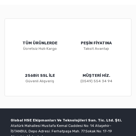
TÜM ÜRÜNLERDE
PEŞİN FİYATINA
Ücretsiz Hızlı Kargo
Taksit Avantajı
256Bit SSL İLE
MÜŞTERİ HİZ.
Güvenli Alışveriş
(0549) 554 34 94
Global HSE Ekipmanları Ve Teknolojileri San. Tic. Ltd. Şti.
Atatürk Mahallesi Mustafa Kemal Caddesi No: 14 Ataşehir-
İSTANBUL Depo Adresi: Ferhatpaşa Mah. 77.Sokak No: 17-19