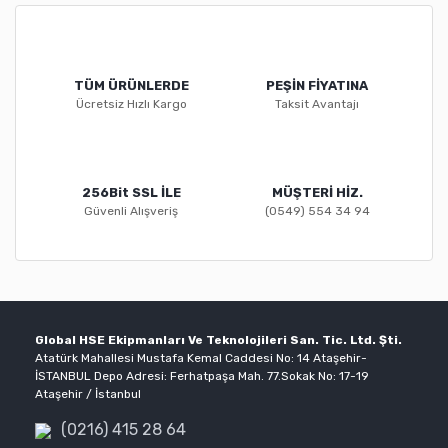
TÜM ÜRÜNLERDE
PEŞİN FİYATINA
Ücretsiz Hızlı Kargo
Taksit Avantajı
256Bit SSL İLE
MÜŞTERİ HİZ.
Güvenli Alışveriş
(0549) 554 34 94
Global HSE Ekipmanları Ve Teknolojileri San. Tic. Ltd. Şti.
Atatürk Mahallesi Mustafa Kemal Caddesi No: 14 Ataşehir-
İSTANBUL Depo Adresi: Ferhatpaşa Mah. 77.Sokak No: 17-19
Ataşehir / İstanbul
(0216) 415 28 64