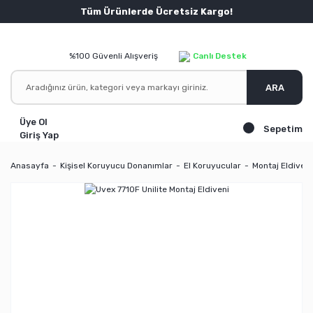
Tüm Ürünlerde Ücretsiz Kargo!
%100 Güvenli Alışveriş
Canlı Destek
ARA
Üye Ol
Sepetim
Giriş Yap
Anasayfa
Kişisel Koruyucu Donanımlar
El Koruyucular
Montaj Eldivenl
YENİ