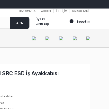
HAKKIMIZDA
YARDIM
İLETİŞİM
KARGO TAKİP
Üye Ol
Sepetim
ARA
Giriş Yap
 SRC ESD İş Ayakkabısı
akkabılar
vex