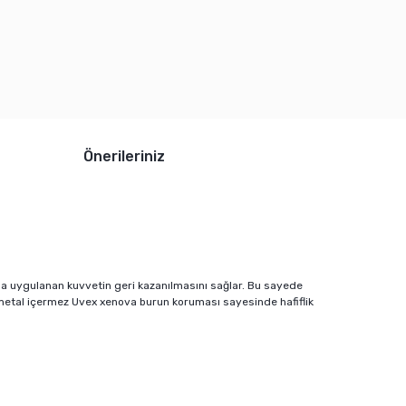
Önerileriniz
ana uygulanan kuvvetin geri kazanılmasını sağlar. Bu sayede
 metal içermez Uvex xenova burun koruması sayesinde hafiflik
mıza iletebilirsiniz.