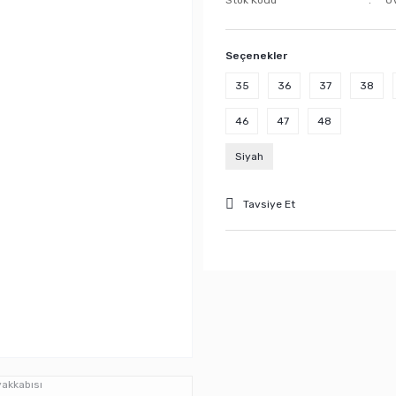
Stok Kodu
U
Seçenekler
35
36
37
38
46
47
48
Siyah
Tavsiye Et