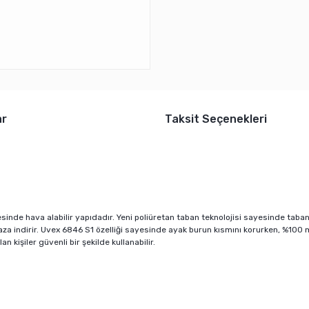
ar
Taksit Seçenekleri
sinde hava alabilir yapıdadır. Yeni poliüretan taban teknolojisi sayesinde tab
aza indirir. Uvex 6846 S1 özelliği sayesinde ayak burun kısmını korurken, %100
 kişiler güvenli bir şekilde kullanabilir.
er konularda yetersiz gördüğünüz noktaları öneri formunu kullanarak tarafı