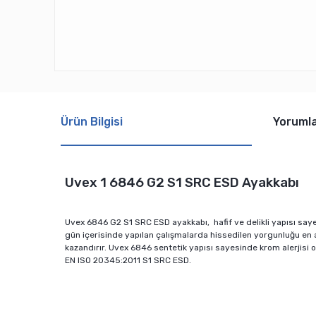
Ürün Bilgisi
Yoruml
Uvex 1 6846 G2 S1 SRC ESD Ayakkabı
Uvex 6846 G2 S1 SRC ESD ayakkabı, hafif ve delikli yapısı saye
gün içerisinde yapılan çalışmalarda hissedilen yorgunluğu en 
kazandırır. Uvex 6846 sentetik yapısı sayesinde krom alerjisi olan
EN ISO 20345:2011 S1 SRC ESD.
Bu ürünün fiyat bilgisi, resim, ürün açıklamalarında ve diğ