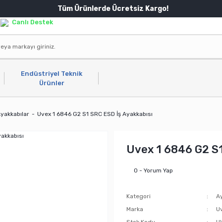
Tüm Ürünlerde Ücretsiz Kargo!
Canlı Destek
Endüstriyel Teknik
Ürünler
yakkabılar
Uvex 1 6846 G2 S1 SRC ESD İş Ayakkabısı
Uvex 1 6846 G2 S1
0 - Yorum Yap
Kategori
Ay
Marka
U