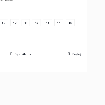
VX 6846.8
39
40
41
42
43
44
45
Fiyat Alarmı
Paylaş