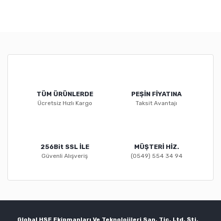
TÜM ÜRÜNLERDE
PEŞİN FİYATINA
Ücretsiz Hızlı Kargo
Taksit Avantajı
256Bit SSL İLE
MÜŞTERİ HİZ.
Güvenli Alışveriş
(0549) 554 34 94
Global HSE Ekipmanları Ve Teknolojileri San. Tic. Ltd. Şti.