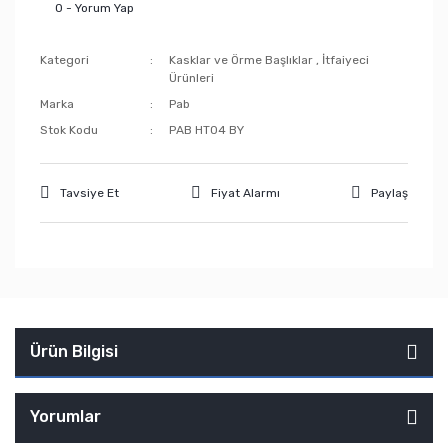
0 - Yorum Yap
Öl
Po
Kategori
Kasklar ve Örme Başlıklar
,
İtfaiyeci
Akı
Ürünleri
Marka
Pab
Stok Kodu
PAB HT04 BY
Tavsiye Et
Fiyat Alarmı
Paylaş
Ürün Bilgisi
Yorumlar