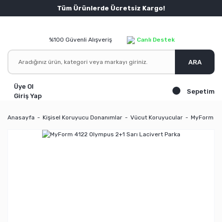
Tüm Ürünlerde Ücretsiz Kargo!
%100 Güvenli Alışveriş
Canlı Destek
ARA
Üye Ol
Sepetim
Giriş Yap
Anasayfa
Kişisel Koruyucu Donanımlar
Vücut Koruyucular
MyForm 412