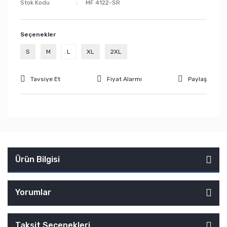
Stok Kodu
MF 4122-SR
Seçenekler
S
M
L
XL
2XL
Tavsiye Et
Fiyat Alarmı
Paylaş
Ürün Bilgisi
Yorumlar
Taksit Seçenekleri