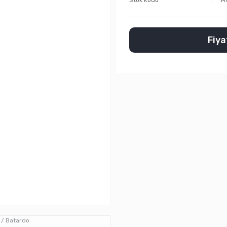
Stok Kodu
M
Fiyat