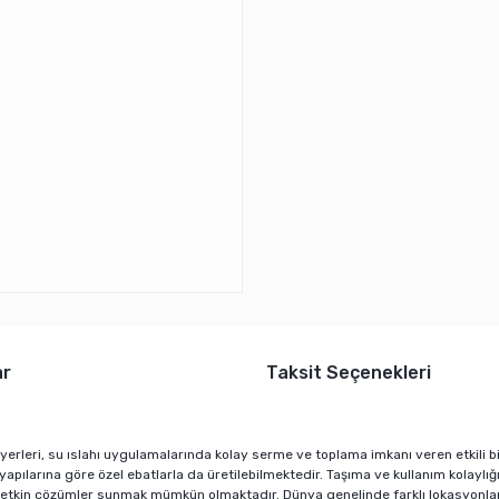
ar
Taksit Seçenekleri
yerleri, su ıslahı uygulamalarında kolay serme ve toplama imkanı veren etkili b
apılarına göre özel ebatlarla da üretilebilmektedir. Taşıma ve kullanım kolaylığ
ı ve etkin çözümler sunmak mümkün olmaktadır. Dünya genelinde farklı lokasyonlard