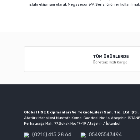
ıslahı ekipmanı olarak Megasecur WA Serisi ürünler kullanılmak
Bu ürünün fiyat bilgisi, resim, ürün açıklamalarında ve diğ
Görüş ve önerileriniz için teşekkür ederiz.
Ürün resmi kalitesiz, bozuk veya görüntülenemiyor.
TÜM ÜRÜNLERDE
Ürün açıklamasında eksik bilgiler bulunuyor.
Ücretsiz Hızlı Kargo
Ürün bilgilerinde hatalar bulunuyor.
Ürün fiyatı diğer sitelerden daha pahalı.
Bu ürüne benzer farklı alternatifler olmalı.
Global HSE Ekipmanları Ve Teknolojileri San. Tic. Ltd. Şti.
Atatürk Mahallesi Mustafa Kemal Caddesi No: 14 Ataşehir-İSTAN
Ferhatpaşa Mah. 77.Sokak No: 17-19 Ataşehir / İstanbul
(0216) 415 28 64
05495543494