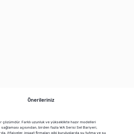
Önerileriniz
ir çözümdür. Farklı uzunluk ve yükseklikte hazır modelleri
ı sağlaması açısından, birden fazla WA Serisi Sel Bariyeri,
a, itfaiyeler, inşaat firmaları gibi kuruluşlarda su tutma ve su