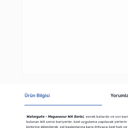
Ürün Bilgisi
Yoruml
Watergate - Megasecur WA Serisi,
esnek batardo ve sıvı bari
bulunan WA serisi bariyerler, özel uygulama yapılacak yerlerin y
birbirine eklenilerek, sel baskınlarına karşı ihtiyaca özel hızl