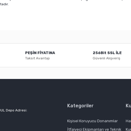
tadır.
er konularda yetersiz gördüğünüz noktaları öneri formunu kullanarak tarafı
Bu ürüne ilk yorumu siz yapın!
PEŞİN FİYATINA
256Bit SSL İLE
Yorum Yaz
Taksit Avantajı
Güvenli Alışveriş
Kategoriler
K
BUL Depo Adresi:
Gönder
Kişisel Koruyucu Donanımlar
Ha
İtfaiyeci Ekipmanları ve Teknik
Ku