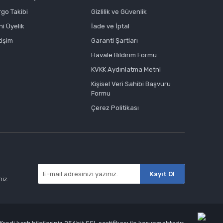
rgo Takibi
Gizlilik ve Güvenlik
ni Üyelik
İade ve İptal
tişim
Garanti Şartları
Havale Bildirim Formu
KVKK Aydınlatma Metni
Kişisel Veri Sahibi Başvuru
Formu
Çerez Politikası
Kayıt Ol
niz.