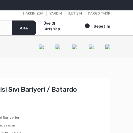
HAKKIMIZDA
YARDIM
İLETİŞİM
KARGO TAKİP
Üye Ol
Sepetim
ARA
Giriş Yap
i Sıvı Bariyeri / Batardo
l Bariyerleri
egasecur