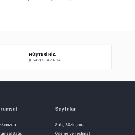
mıza iletebilirsiniz.
MÜŞTERİ HİZ.
(0549) 554 34 94
urumsal
Sayfalar
kkımızda
Satış Sözleşmesi
rumsal Satış
Ödeme ve Teslimat