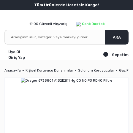
Tüm Ürünlerde Ücretsiz Kargo!
%100 Güvenli Alışveriş
Canlı Destek
ARA
Üye Ol
Sepetim
Giriş Yap
Anasayfa
Kişisel Koruyucu Donanımlar
Solunum Koruyucular
Gaz Filtr