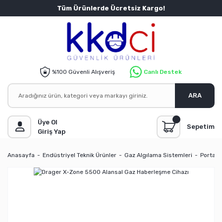
Tüm Ürünlerde Ücretsiz Kargo!
%100 Güvenli Alışveriş
Canlı Destek
ARA
Üye Ol
Sepetim
Giriş Yap
Anasayfa
Endüstriyel Teknik Ürünler
Gaz Algılama Sistemleri
Portati