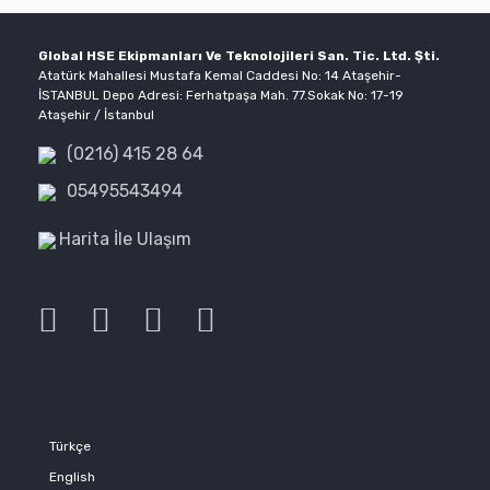
Global HSE Ekipmanları Ve Teknolojileri San. Tic. Ltd. Şti.
Atatürk Mahallesi Mustafa Kemal Caddesi No: 14 Ataşehir-
İSTANBUL Depo Adresi: Ferhatpaşa Mah. 77.Sokak No: 17-19
Ataşehir / İstanbul
(0216) 415 28 64
05495543494
Harita İle Ulaşım
Türkçe
English