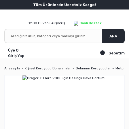
Tüm Ürünlerde Ücretsiz Kargo!
%100 Güvenli Alışveriş
Canlı Destek
ARA
Üye Ol
Sepetim
Giriş Yap
Anasayfa
Kişisel Koruyucu Donanımlar
Solunum Koruyucular
Motorlu 