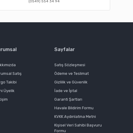
(0549) 554 34 94
urumsal
Sayfalar
kkımızda
Satış Sözleşmesi
rumsal Satış
Ödeme ve Teslimat
rgo Takibi
Gizlilik ve Güvenlik
ni Üyelik
İade ve İptal
tişim
Garanti Şartları
Havale Bildirim Formu
KVKK Aydınlatma Metni
Kişisel Veri Sahibi Başvuru
Formu