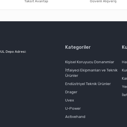
Taksit Avantajı
Güvenli Alışveriş
Kategoriler
K
BUL Depo Adresi:
Gönder
Kişisel Koruyucu Donanımlar
Ha
İtfaiyeci Ekipmanları ve Teknik
Ku
Ürünler
Ka
Endüstriyel Teknik Ürünler
Ye
Drager
İle
Uvex
U-Power
Activehand