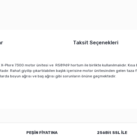
ar
Taksit Seçenekleri
X-Plore 7300 motor ünitesi ve R58969 hortum ile birlikte kullanılmalıdır. Kısa b
ktadır. Rahat giyilip çıkartılabilen başlık içerisine motor ünitesinden gelen taz
mlarda boyun ağrısı ve baş ağrısı gibi sorunların önüne geçmektedir.
er konularda yetersiz gördüğünüz noktaları öneri formunu kullanarak tarafı
Bu ürüne ilk yorumu siz yapın!
PEŞİN FİYATINA
256Bit SSL İLE
Yorum Yaz