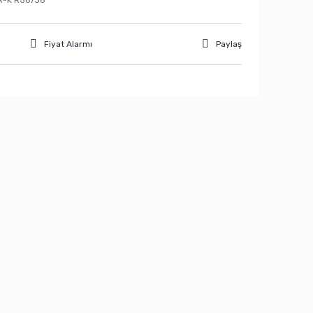
R-K R56736
Fiyat Alarmı
Paylaş