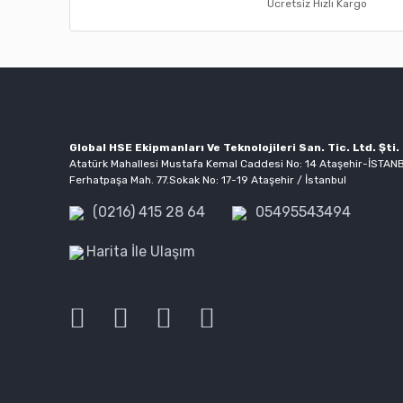
Ücretsiz Hızlı Kargo
Ürün bilgilerinde hatalar bulunuyor.
Ürün fiyatı diğer sitelerden daha pahalı.
Bu ürüne benzer farklı alternatifler olmalı.
Global HSE Ekipmanları Ve Teknolojileri San. Tic. Ltd. Şti.
Atatürk Mahallesi Mustafa Kemal Caddesi No: 14 Ataşehir-İSTAN
Ferhatpaşa Mah. 77.Sokak No: 17-19 Ataşehir / İstanbul
(0216) 415 28 64
05495543494
Harita İle Ulaşım