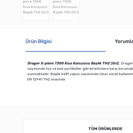
Ürün Bilgisi
Yoruml
Drager X-plore 7300 Kısa Koruyucu Başlık TH2 (Gri),
Drager 
sayesinde toz ve katı partiküller gibi kirleticilere karşı koruma
sunmaktadır. Başlık hafif yapısı sayesinde Uzun süreli kullanı
EN 12941 TH2 onaylıdır.
Bu ürünün fiyat bilgisi, resim, ürün açıklamalarında ve diğ
Görüş ve önerileriniz için teşekkür ederiz.
Ürün resmi kalitesiz, bozuk veya görüntülenemiyor.
TÜM ÜRÜNLERDE
Ürün açıklamasında eksik bilgiler bulunuyor.