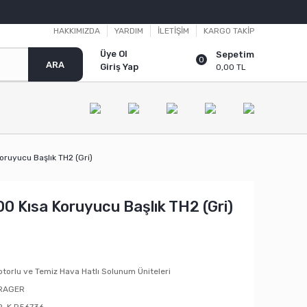
HAKKIMIZDA
YARDIM
İLETİŞİM
KARGO TAKİP
Üye Ol
Sepetim
0
ARA
Giriş Yap
0,00 TL
oruyucu Başlık TH2 (Gri)
0 Kısa Koruyucu Başlık TH2 (Gri)
torlu ve Temiz Hava Hatlı Solunum Üniteleri
RAGER