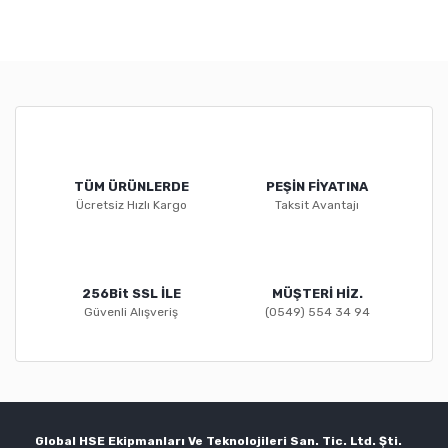
TÜM ÜRÜNLERDE
PEŞİN FİYATINA
Ücretsiz Hızlı Kargo
Taksit Avantajı
256Bit SSL İLE
MÜŞTERİ HİZ.
Güvenli Alışveriş
(0549) 554 34 94
Global HSE Ekipmanları Ve Teknolojileri San. Tic. Ltd. Şti.