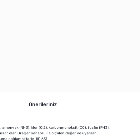
Önerileriniz
, amonyak (NH3), klor (Cl2), karbonmonoksit (CO), fosfin (PH3),
ensör olan Drager sensörü ile ölçülen değer ve uyarılar
ruma sağlamaktadır. (IP 65)