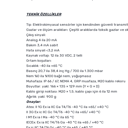
TEKNİK ÖZELLİKLER
Tip: Elektrokimyasal sensörler için kendinden güvenli transmi
Gazlar ve ölçüm aralıkları: Çeşitli aralıklarda toksik gazlar ve o
Çıkış sinyali:
Analog 4 ila 20 mA
Bakım 3,4 mA sabit
Hata sinyali <3,2 mA
Kaynak voltajı: 12 ila 30 VDC, 2 telli
Ortam koşulları:
Sıcaklık -40 ila +65 °C
Basınç 20,7 ila 38,4 inç Hg / 700 ila 1.300 mbar
Nem %0 ila %100 bağıl nem, yoğuşmasız
Muhafaza: IP 66 / 67, NEMA 4, GRP muafaza, M20 kablo rekoru
Boyutlar: yakl. 166 × 135 × 129 mm (Y × G × D)
Kablo girişi noktası: M20 × 1,5; kablo çapı için 6 ila 12 mm
Ağırlık: yakl. 900 g
Onaylar:
Atex: II 1G Ex ia IIC Ga T4/T6 -40 °C ila +65/ +40 °C
II 3G Ex ic IIC Gc T4/T6 -40 °C ila +65/ +40 °C
I M1 Ex ia I Ma -40 °C ila 65 °C
IECEx: Ex ia IIC T4/T6 Ga -40 °C ila +65 / +40 °C
Ex ic IIC T4/T6 Gc -40 °C ila +65 / +40 °C