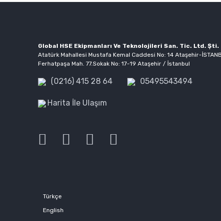
Bu ürüne benzer farklı alternatifler olmalı.
Global HSE Ekipmanları Ve Teknolojileri San. Tic. Ltd. Şti.
Atatürk Mahallesi Mustafa Kemal Caddesi No: 14 Ataşehir-İSTAN
Ferhatpaşa Mah. 77.Sokak No: 17-19 Ataşehir / İstanbul
(0216) 415 28 64
05495543494
Harita İle Ulaşım
Türkçe
English