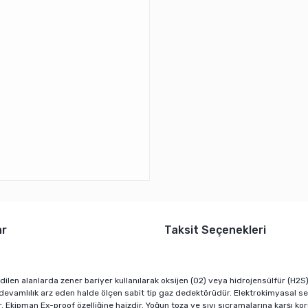
ar
Taksit Seçenekleri
len alanlarda zener bariyer kullanılarak oksijen (O2) veya hidrojensülfür (H2S)
k devamlılık arz eden halde ölçen sabit tip gaz dedektörüdür. Elektrokimyasal s
. Ekipman Ex-proof özelliğine haizdir. Yoğun toza ve sıvı sıçramalarına karşı ko