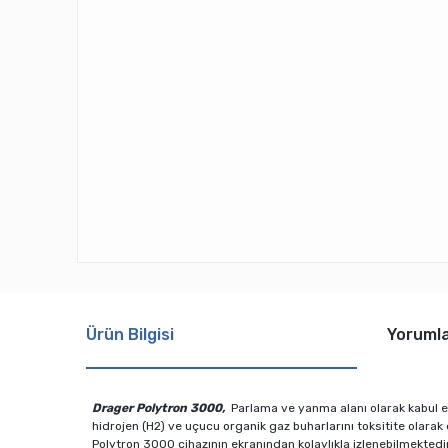
Ürün Bilgisi
Yoruml
Drager Polytron 3000,
Parlama ve yanma alanı olarak kabul edi
hidrojen (H2) ve uçucu organik gaz buharlarını toksitite olara
Polytron 3000 cihazının ekranından kolaylıkla izlenebilmektedir