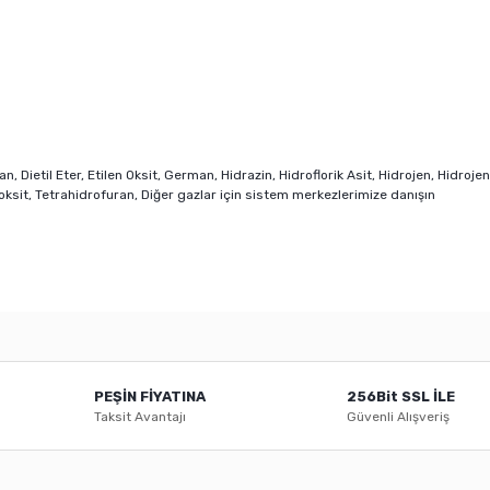
 Dietil Eter, Etilen Oksit, German, Hidrazin, Hidroflorik Asit, Hidrojen, Hidrojen
Dioksit, Tetrahidrofuran, Diğer gazlar için sistem merkezlerimize danışın
er konularda yetersiz gördüğünüz noktaları öneri formunu kullanarak tarafı
Bu ürüne ilk yorumu siz yapın!
PEŞİN FİYATINA
256Bit SSL İLE
Yorum Yaz
Taksit Avantajı
Güvenli Alışveriş