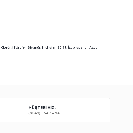
 Klorür, Hidrojen Siyanür, Hidrojen Sülfit, İzopropanol, Azot
mıza iletebilirsiniz.
MÜŞTERİ HİZ.
(0549) 554 34 94