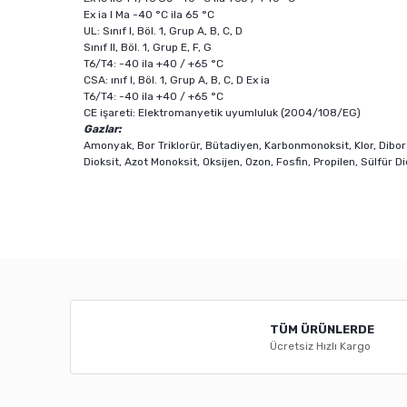
Ex ia I Ma -40 °C ila 65 °C
UL: Sınıf I, Böl. 1, Grup A, B, C, D
Sınıf II, Böl. 1, Grup E, F, G
T6/T4: -40 ila +40 / +65 °C
CSA: ınıf I, Böl. 1, Grup A, B, C, D Ex ia
T6/T4: -40 ila +40 / +65 °C
CE işareti: Elektromanyetik uyumluluk (2004/108/EG)
Gazlar:
Amonyak, Bor Triklorür, Bütadiyen, Karbonmonoksit, Klor, Diboran,
Dioksit, Azot Monoksit, Oksijen, Ozon, Fosfin, Propilen, Sülfür 
Bu ürünün fiyat bilgisi, resim, ürün açıklamalarında ve diğ
Görüş ve önerileriniz için teşekkür ederiz.
Ürün resmi kalitesiz, bozuk veya görüntülenemiyor.
TÜM ÜRÜNLERDE
Ürün açıklamasında eksik bilgiler bulunuyor.
Ücretsiz Hızlı Kargo
Ürün bilgilerinde hatalar bulunuyor.
Ürün fiyatı diğer sitelerden daha pahalı.