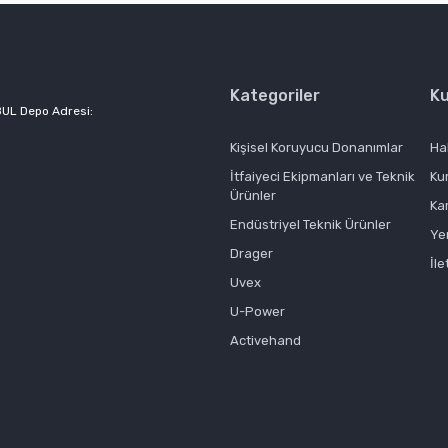
Kategoriler
K
BUL Depo Adresi:
Gönder
Kişisel Koruyucu Donanımlar
Ha
İtfaiyeci Ekipmanları ve Teknik
Ku
Ürünler
Ka
Endüstriyel Teknik Ürünler
Ye
Drager
İle
Uvex
U-Power
Activehand