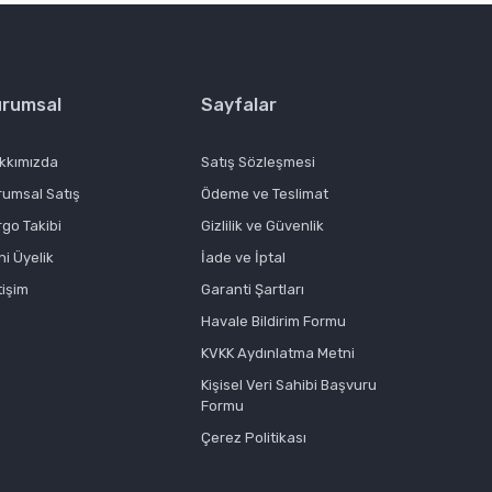
urumsal
Sayfalar
kkımızda
Satış Sözleşmesi
rumsal Satış
Ödeme ve Teslimat
rgo Takibi
Gizlilik ve Güvenlik
ni Üyelik
İade ve İptal
tişim
Garanti Şartları
Havale Bildirim Formu
KVKK Aydınlatma Metni
Kişisel Veri Sahibi Başvuru
Formu
Çerez Politikası