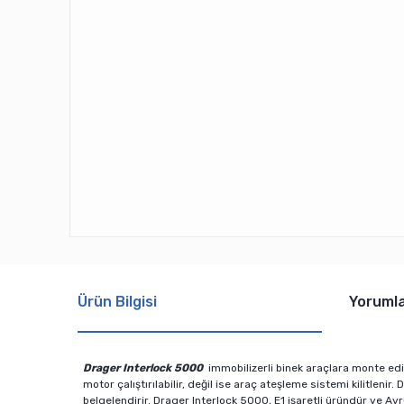
Ürün Bilgisi
Yoruml
Drager Interlock 5000
immobilizerli binek araçlara monte edile
motor çalıştırılabilir, değil ise araç ateşleme sistemi kilitle
belgelendirir. Drager Interlock 5000, E1 işaretli üründür ve 