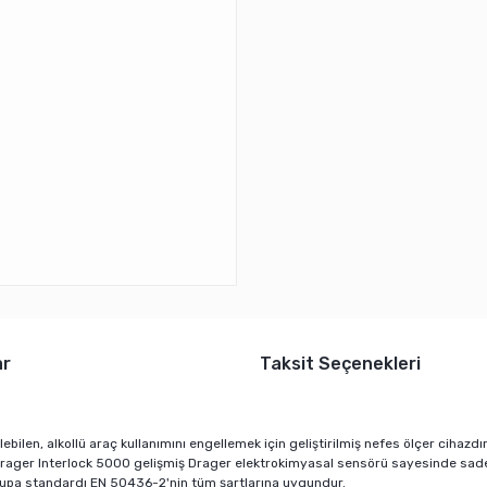
ar
Taksit Seçenekleri
bilen, alkollü araç kullanımını engellemek için geliştirilmiş nefes ölçer cihazdı
nir. Drager Interlock 5000 gelişmiş Drager elektrokimyasal sensörü sayesinde sade
Avrupa standardı EN 50436-2'nin tüm şartlarına uygundur.