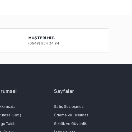
mıza iletebilirsiniz.
MÜŞTERİ HİZ.
(0549) 554 34 94
urumsal
Sayfalar
kkımızda
Satış Sözleşmesi
rumsal Satış
Ödeme ve Teslimat
rgo Takibi
Gizlilik ve Güvenlik