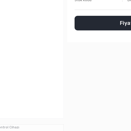
Stok Kodu
D
Fiyat