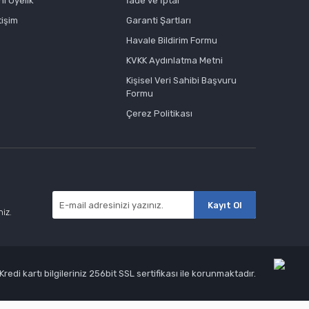
ni Üyelik
İade ve İptal
tişim
Garanti Şartları
Havale Bildirim Formu
KVKK Aydınlatma Metni
Kişisel Veri Sahibi Başvuru
Formu
Çerez Politikası
Kayıt Ol
niz.
edi kartı bilgileriniz 256bit SSL sertifikası ile korunmaktadır.