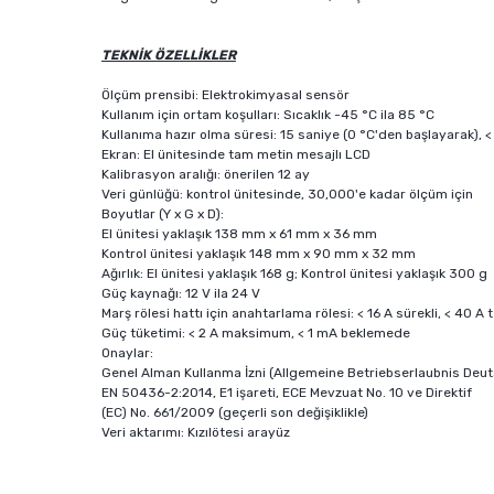
TEKNİK ÖZELLİKLER
Ölçüm prensibi: Elektrokimyasal sensör
Kullanım için ortam koşulları: Sıcaklık -45 °C ila 85 °C
Kullanıma hazır olma süresi: 15 saniye (0 °C'den başlayarak), < 
Ekran: El ünitesinde tam metin mesajlı LCD
Kalibrasyon aralığı: önerilen 12 ay
Veri günlüğü: kontrol ünitesinde, 30,000'e kadar ölçüm için
Boyutlar (Y x G x D):
El ünitesi yaklaşık 138 mm x 61 mm x 36 mm
Kontrol ünitesi yaklaşık 148 mm x 90 mm x 32 mm
Ağırlık: El ünitesi yaklaşık 168 g; Kontrol ünitesi yaklaşık 300 g
Güç kaynağı: 12 V ila 24 V
Marş rölesi hattı için anahtarlama rölesi: < 16 A sürekli, < 40 A 
Güç tüketimi: < 2 A maksimum, < 1 mA beklemede
Onaylar:
Genel Alman Kullanma İzni (Allgemeine Betriebserlaubnis Deut
EN 50436-2:2014, E1 işareti, ECE Mevzuat No. 10 ve Direktif
(EC) No. 661/2009 (geçerli son değişiklikle)
Veri aktarımı: Kızılötesi arayüz