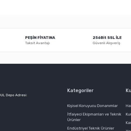
er konularda yetersiz gördüğünüz noktaları öneri formunu kullanarak tarafı
Bu ürüne ilk yorumu siz yapın!
PEŞİN FİYATINA
256Bit SSL İLE
Yorum Yaz
Taksit Avantajı
Güvenli Alışveriş
Kategoriler
K
BUL Depo Adresi:
Gönder
Kişisel Koruyucu Donanımlar
Ha
İtfaiyeci Ekipmanları ve Teknik
Ku
Ürünler
Ka
Endüstriyel Teknik Ürünler