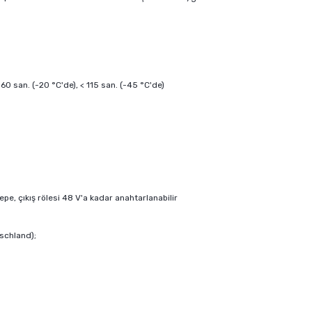
60 san. (-20 °C'de), < 115 san. (-45 °C'de)
tepe, çıkış rölesi 48 V'a kadar anahtarlanabilir
schland);