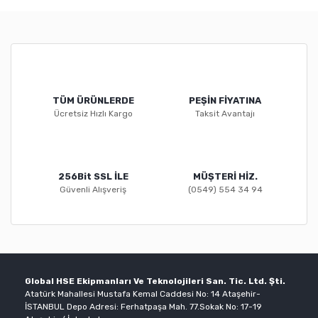
TÜM ÜRÜNLERDE
PEŞİN FİYATINA
Ücretsiz Hızlı Kargo
Taksit Avantajı
256Bit SSL İLE
MÜŞTERİ HİZ.
Güvenli Alışveriş
(0549) 554 34 94
Global HSE Ekipmanları Ve Teknolojileri San. Tic. Ltd. Şti.
Atatürk Mahallesi Mustafa Kemal Caddesi No: 14 Ataşehir-
İSTANBUL Depo Adresi: Ferhatpaşa Mah. 77.Sokak No: 17-19