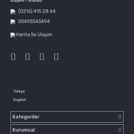
Ataşehir / İstanbul
(0216) 415 28 64
05495543494
Harita İle Ulaşım
Türkçe
English
Kategoriler
Kurumsal