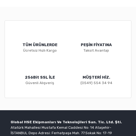
TÜM ÜRÜNLERDE
PEŞİN FİYATINA
Ücretsiz Hızlı Kargo
Taksit Avantajı
256Bit SSL İLE
MÜŞTERİ HİZ.
Güvenli Alışveriş
(0549) 554 34 94
Global HSE Ekipmanları Ve Teknolojileri San. Tic. Ltd. Şti.
Atatürk Mahallesi Mustafa Kemal Caddesi No: 14 Ataşehir-
İSTANBUL Depo Adresi: Ferhatpaşa Mah. 77.Sokak No: 17-19