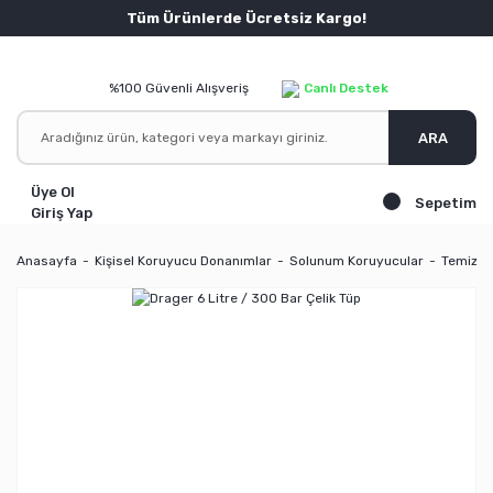
Tüm Ürünlerde Ücretsiz Kargo!
%100 Güvenli Alışveriş
Canlı Destek
ARA
Üye Ol
Sepetim
Giriş Yap
Anasayfa
Kişisel Koruyucu Donanımlar
Solunum Koruyucular
Temiz H