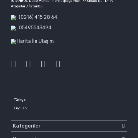
İSTANBUL Depo Adresi: Ferhatpaşa Mah. 77.Sokak No: 17-19
Ataşehir / İstanbul
(0216) 415 28 64
05495543494
Harita İle Ulaşım
Türkçe
English
Kategoriler