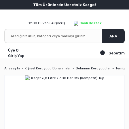
Tüm Ürünlerde Ücretsiz Kargo!
%100 Güvenli Alışveriş
Canlı Destek
ARA
Üye Ol
Sepetim
Giriş Yap
Anasayfa
Kişisel Koruyucu Donanımlar
Solunum Koruyucular
Temiz H