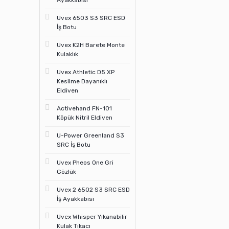
Uvex 6503 S3 SRC ESD
İş Botu
Uvex K2H Barete Monte
Kulaklık
Uvex Athletic D5 XP
Kesilme Dayanıklı
Eldiven
Activehand FN-101
Köpük Nitril Eldiven
U-Power Greenland S3
SRC İş Botu
Uvex Pheos One Gri
Gözlük
Uvex 2 6502 S3 SRC ESD
İş Ayakkabısı
Uvex Whisper Yıkanabilir
Kulak Tıkacı