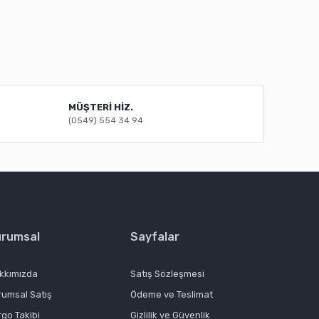
MÜŞTERİ HİZ.
(0549) 554 34 94
urumsal
Sayfalar
kkımızda
Satış Sözleşmesi
rumsal Satış
Ödeme ve Teslimat
rgo Takibi
Gizlilik ve Güvenlik