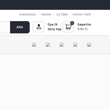
HAKKIMIZDA
YARDIM
İLETİŞİM
KARGO TAKİP
0
Üye Ol
Sepetim
ARA
Giriş Yap
0,00 TL