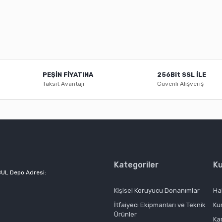
PEŞİN FİYATINA
256Bit SSL İLE
Taksit Avantajı
Güvenli Alışveriş
Kategoriler
K
BUL Depo Adresi:
Kişisel Koruyucu Donanımlar
Ha
İtfaiyeci Ekipmanları ve Teknik
Ku
Ürünler
Ka