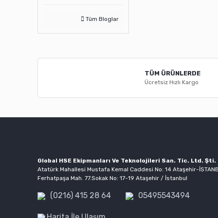
Tüm Bloglar
TÜM ÜRÜNLERDE
Ücretsiz Hızlı Kargo
Global HSE Ekipmanları Ve Teknolojileri San. Tic. Ltd. Şti.
Atatürk Mahallesi Mustafa Kemal Caddesi No: 14 Ataşehir-İSTAN
Ferhatpaşa Mah. 77.Sokak No: 17-19 Ataşehir / İstanbul
(0216) 415 28 64
05495543494
Harita İle Ulaşım