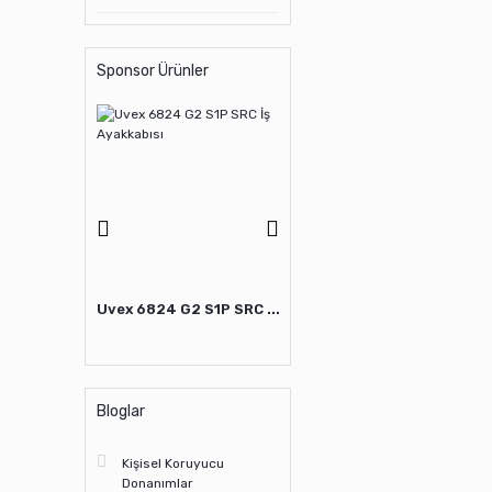
Sponsor Ürünler
G2 S3 SRC ...
Uvex 6824 G2 S1P SRC ...
Uvex 6500 S1P SRC İş ...
Uv
Bloglar
Kişisel Koruyucu
Donanımlar