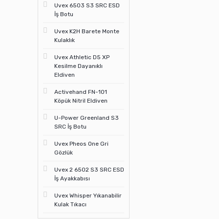
Uvex 6503 S3 SRC ESD
İş Botu
Uvex K2H Barete Monte
Kulaklık
Uvex Athletic D5 XP
Kesilme Dayanıklı
Eldiven
Activehand FN-101
Köpük Nitril Eldiven
U-Power Greenland S3
SRC İş Botu
Uvex Pheos One Gri
Gözlük
Uvex 2 6502 S3 SRC ESD
İş Ayakkabısı
Uvex Whisper Yıkanabilir
Kulak Tıkacı