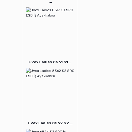
...
Uvex Ladies 8561 S1 ...
Uvex Ladies 8562 S2 ...