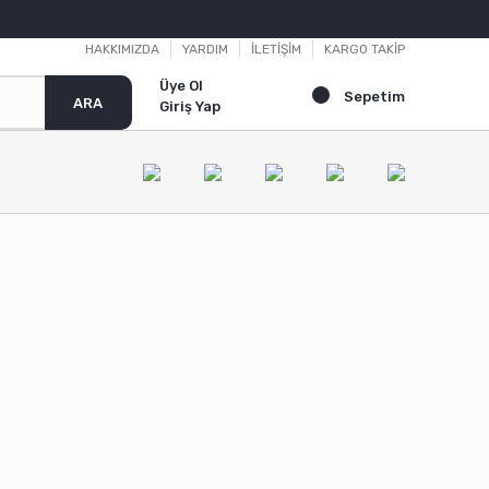
HAKKIMIZDA
YARDIM
İLETİŞİM
KARGO TAKİP
Üye Ol
Sepetim
ARA
Giriş Yap