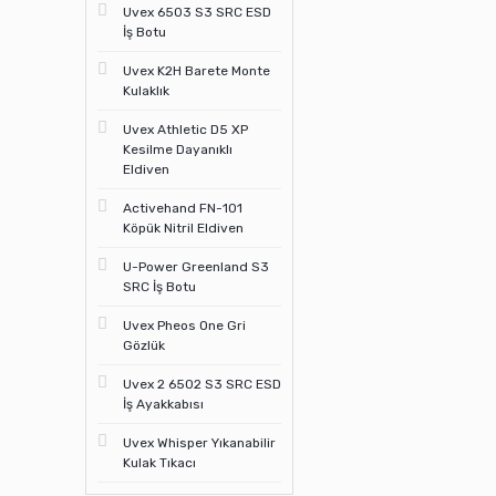
Uvex 6503 S3 SRC ESD
İş Botu
Uvex K2H Barete Monte
Kulaklık
Uvex Athletic D5 XP
Kesilme Dayanıklı
Eldiven
Activehand FN-101
Köpük Nitril Eldiven
U-Power Greenland S3
SRC İş Botu
Uvex Pheos One Gri
Gözlük
Uvex 2 6502 S3 SRC ESD
İş Ayakkabısı
Uvex Whisper Yıkanabilir
Kulak Tıkacı