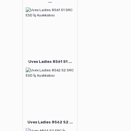
...
Uvex Ladies 8561 S1 ...
Uvex Ladies 8562 S2 ...