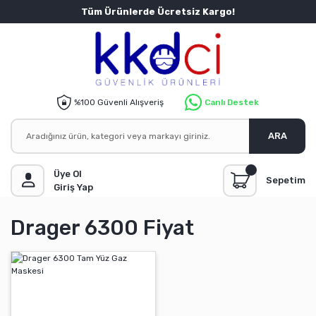
Tüm Ürünlerde Ücretsiz Kargo!
%100 Güvenli Alışveriş
Canlı Destek
ARA
Üye Ol
Sepetim
Giriş Yap
Drager 6300 Fiyat