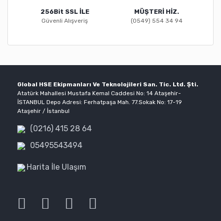
256Bit SSL İLE
MÜŞTERİ HİZ.
Güvenli Alışveriş
(0549) 554 34 94
Global HSE Ekipmanları Ve Teknolojileri San. Tic. Ltd. Şti.
Atatürk Mahallesi Mustafa Kemal Caddesi No: 14 Ataşehir-
İSTANBUL Depo Adresi: Ferhatpaşa Mah. 77.Sokak No: 17-19
Ataşehir / İstanbul
(0216) 415 28 64
05495543494
Harita İle Ulaşım