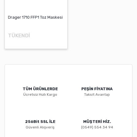
Yed
Kıy
Po
Koruyucular
Koruyucu
Ak
Termal Kameralar
Kıyafetler
Al
Yüksekte
Drager 1710 FFP1 Toz Maskesi
Ür
Po
Ex Proof
Çalışma
Yalnız Çalışan işçi
İz
İtfaiyeci
Ekipmanları
Takip Sistemleri
Sıv
Fenerleri
TÜKENDİ
Ka
Ot
Sıç
Kal
Sel Bariyerleri
Hareketsizlik
Day
Do
Sensörü
İtf
Por
Yangın
İç
Battaniyesi
Cih
İtfaiyeci Dolabı
Ka
TÜM ÜRÜNLERDE
PEŞİN FİYATINA
Te
Ücretsiz Hızlı Kargo
Taksit Avantajı
Po
Ga
256Bit SSL İLE
MÜŞTERİ HİZ.
Güvenli Alışveriş
(0549) 554 34 94
Kıs
No