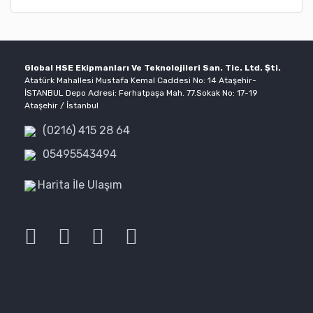
Öl
Po
Akı
Global HSE Ekipmanları Ve Teknolojileri San. Tic. Ltd. Şti.
Atatürk Mahallesi Mustafa Kemal Caddesi No: 14 Ataşehir-
İSTANBUL Depo Adresi: Ferhatpaşa Mah. 77.Sokak No: 17-19
Ataşehir / İstanbul
(0216) 415 28 64
05495543494
Harita İle Ulaşım