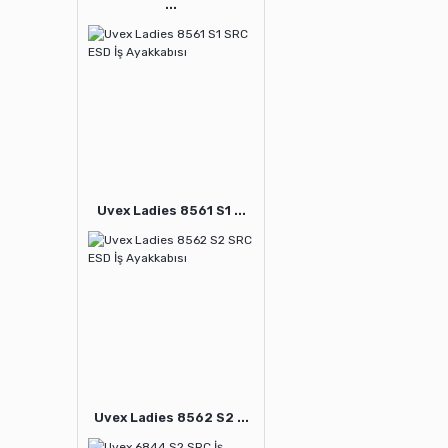
...
Uvex Ladies 8561 S1 ...
Uvex Ladies 8562 S2 ...