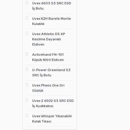
Uvex 6503 S3 SRC ESD
İş Botu
Uvex K2H Barete Monte
Kulaklık
Uvex Athletic D5 XP
Kesilme Dayanıklı
Eldiven
Activehand FN-101
Köpük Nitril Eldiven
U-Power Greenland S3
SRC İş Botu
Uvex Pheos One Gri
Gözlük
Uvex 2 6502 S3 SRC ESD
İş Ayakkabısı
Uvex Whisper Yıkanabilir
Kulak Tıkacı