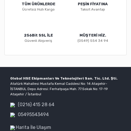
TÜM ÜRÜNLERDE
PEŞİN FİYATINA
Ücretsiz Hızlı Kargo
Taksit Avantajı
256Bit SSL İLE
MÜŞTERİ HİZ.
Güvenli Alışveriş
(0549) 554 34 94
Global HSE Ekipmanları Ve Teknolojileri San. Tic. Ltd. Şti.
Atatürk Mahallesi Mustafa Kemal Caddesi No: 14 Ataşehir-
İSTANBUL Depo Adresi: Ferhatpaşa Mah. 77.Sokak No: 17-19
Ataşehir / İstanbul
(0216) 415 28 64
05495543494
Harita İle Ulaşım