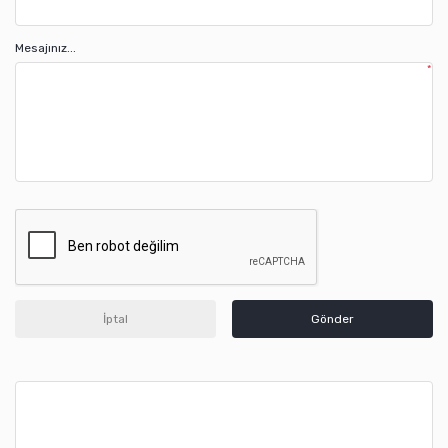
Mesajınız...
*
İptal
Gönder