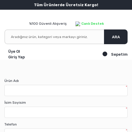
Tüm Ürünlerde Ücretsiz Kargo!
%100 Güvenli Alışveriş
Canlı Destek
ARA
Üye Ol
Sepetim
Giriş Yap
Ürün Adı
*
İsim Soyisim
*
Telefon
*